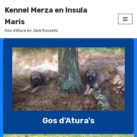
Kennel Merza en Insula
Ga
Maris
naar
Gos d'Atura en Jack Russells
de
inhoud
Gos d'Atura's